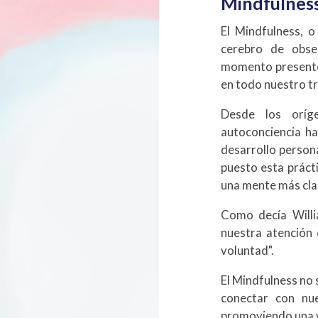
Mindfulness
El Mindfulness, o
cerebro de obse
momento presente.
en todo nuestro tr
Desde los oríg
autoconciencia ha
desarrollo person
puesto esta práct
una mente más clar
Como decía Willi
nuestra atención 
voluntad".
El Mindfulness no 
conectar con nue
promoviendo una v