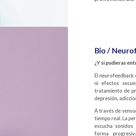
Bio / Neuro
¿Y si pudieras en
El neurofeedback 
ni efectos secun
tratamiento de p
depresión, adiccio
A través de senso
tiempo real. La pe
escucha sonidos 
forma progresiv